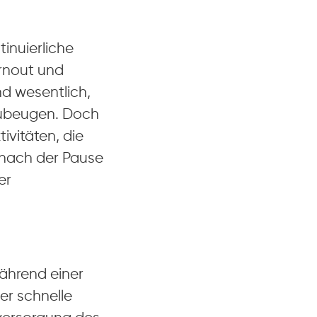
inuierliche
rnout und
nd wesentlich,
zubeugen. Doch
ivitäten, die
 nach der Pause
er
während einer
er schnelle