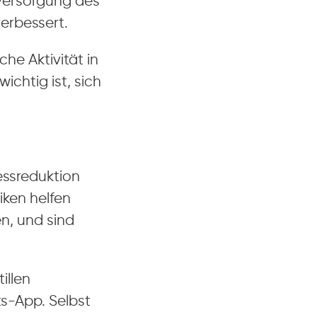
versorgung des
erbessert.
he Aktivität in
chtig ist, sich
essreduktion
iken helfen
n, und sind
illen
s-App. Selbst