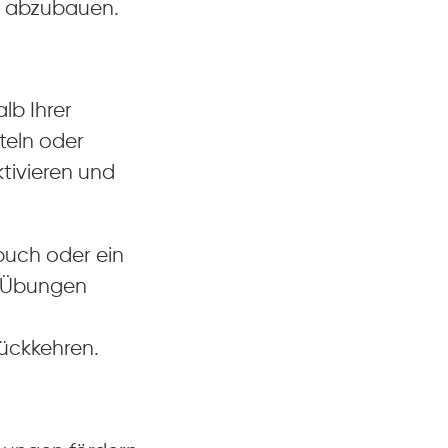
ss abzubauen.
lb Ihrer
steln oder
ktivieren und
zbuch oder ein
ve Übungen
rückkehren.