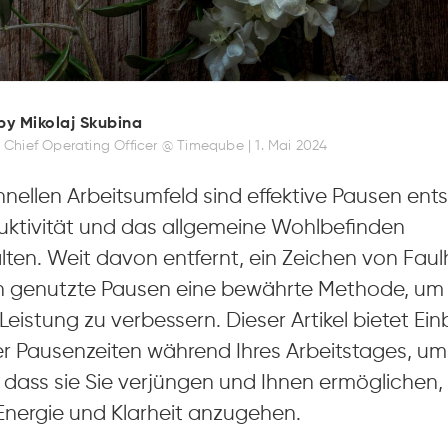
by Mikolaj Skubina
 Chief Operating Officer @ Timeqube |
1. Mai 2024
hnellen Arbeitsumfeld sind effektive Pausen en
uktivität und das allgemeine Wohlbefinden
ten. Weit davon entfernt, ein Zeichen von Faulh
ch genutzte Pausen eine bewährte Methode, um 
Leistung zu verbessern. Dieser Artikel bietet Einb
r Pausenzeiten während Ihres Arbeitstages, um
, dass sie Sie verjüngen und Ihnen ermöglichen,
Energie und Klarheit anzugehen.