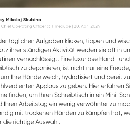
by Mikolaj Skubina
 Chief Operating Officer @ Timeqube |
20. April 2024
der täglichen Aufgaben klicken, tippen und wis
otz ihrer ständigen Aktivität werden sie oft in u
utinen vernachlässigt. Eine luxuriöse Hand- u
ibtisch zu deponieren, ist nicht nur eine Freude; 
um Ihre Hände weich, hydratisiert und bereit zu
hlverdienten Applaus zu geben. Hier erfahren Sie
e finden, um Ihren Schreibtisch in ein Mini-Sa
 Ihren Arbeitstag ein wenig verwöhnter zu mac
ändig mit trockenen Händen zu kämpfen hat, wei
 die richtige Auswahl.