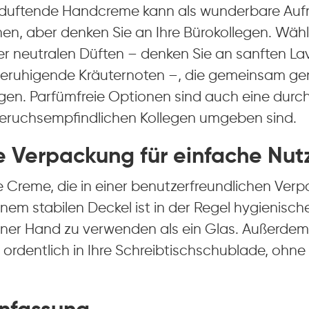
 duftende Handcreme kann als wunderbare Auf
nen, aber denken Sie an Ihre Bürokollegen. Wäh
er neutralen Düften – denken Sie an sanften La
beruhigende Kräuternoten –, die gemeinsam g
igen. Parfümfreie Optionen sind auch eine dur
eruchsempfindlichen Kollegen umgeben sind.
e Verpackung für einfache Nu
e Creme, die in einer benutzerfreundlichen Ve
inem stabilen Deckel ist in der Regel hygienisch
einer Hand zu verwenden als ein Glas. Außerdem
rdentlich in Ihre Schreibtischschublade, ohne z