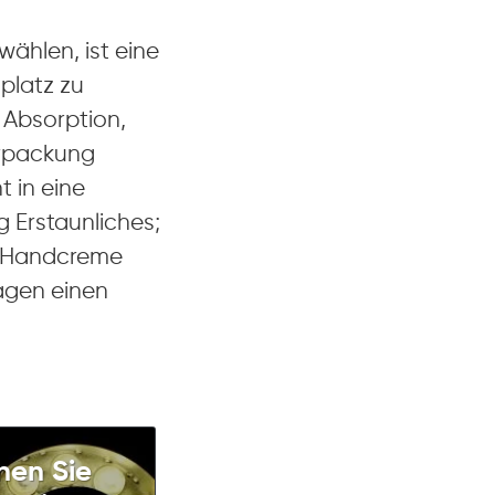
ählen, ist eine
platz zu
e Absorption,
erpackung
 in eine
g Erstaunliches;
te Handcreme
Tagen einen
nen Sie