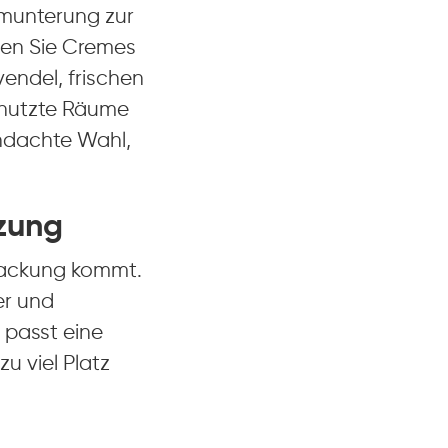
munterung zur
len Sie Cremes
vendel, frischen
enutzte Räume
chdachte Wahl,
tzung
rpackung kommt.
er und
 passt eine
u viel Platz