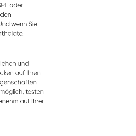
SPF oder
äden
 Und wenn Sie
thalate.
ziehen und
cken auf Ihren
Eigenschaften
 möglich, testen
genehm auf Ihrer