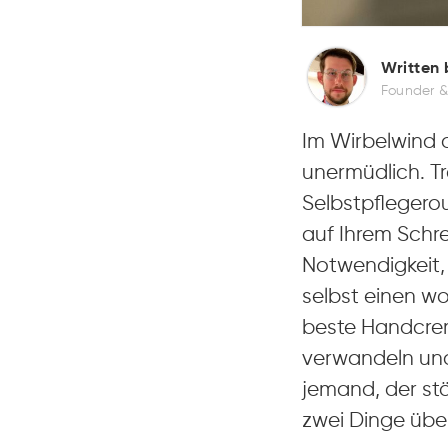
Written 
Founder &
Im Wirbelwind 
unermüdlich. Tr
Selbstpflegero
auf Ihrem Schre
Notwendigkeit, 
selbst einen wo
beste Handcrem
verwandeln und
jemand, der st
zwei Dinge über