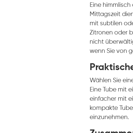
Eine himmlisch
Mittagszeit die
mit subtilen od
Zitronen oder 
nicht überwält
wenn Sie von g
Praktisch
Wählen Sie ein
Eine Tube mit e
einfacher mit 
kompakte Tube o
einzunehmen.