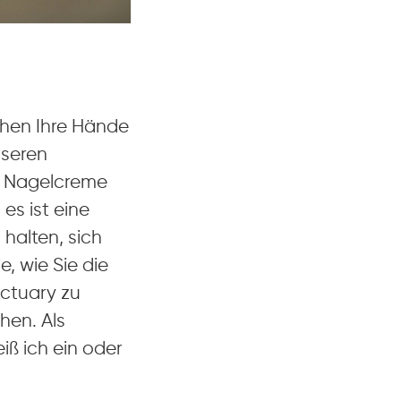
chen Ihre Hände
nseren
nd Nagelcreme
es ist eine
 halten, sich
, wie Sie die
nctuary zu
hen. Als
ß ich ein oder