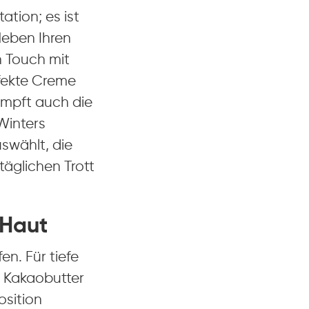
ation; es ist
 Neben Ihren
n Touch mit
fekte Creme
ämpft auch die
Winters
swählt, die
täglichen Trott
 Haut
en. Für tiefe
, Kakaobutter
osition