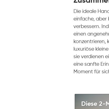
Zusamme
Die ideale Hand
einfache, aber 
verbessern. Ind
einen angenehm
konzentrieren, 
luxuriöse klein
sie verdienen 
eine sanfte Eri
Moment für sic
Diese 2-