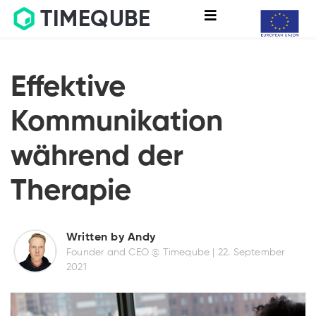
TIMEQUBE
Effektive
Kommunikation
während der
Therapie
Written by Andy
Founder and CEO @ Timeqube |
22. September
2021