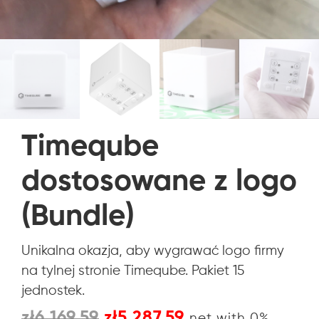
Timeqube
dostosowane z logo
(Bundle)
Unikalna okazja, aby wygrawać logo firmy
na tylnej stronie Timeqube. Pakiet 15
jednostek.
Pierwotna
Aktualna
zł
6.169,59
zł
5.287,59
net with 0%