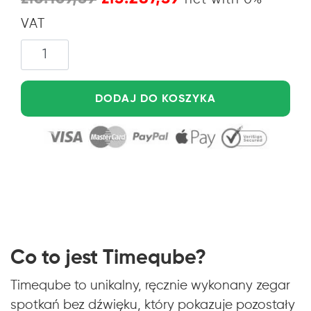
cena
cena
VAT
wynosiła:
wynosi:
zł6.169,59.
zł5.287,59.
DODAJ DO KOSZYKA
Co to jest Timeqube?
Timeqube to unikalny, ręcznie wykonany zegar
spotkań bez dźwięku, który pokazuje pozostały